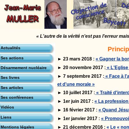
« L'autre de la vérité n'est pas l'erreur ma
Princi
Actualités
Ses actions
► 23 mars 2018 :
« Gagner la bo
► 20 novembre 2017 :
« L'Eglis
Désarmement nucléaire
► 7 septembre 2017 :
« Face à l
Ses livres
et d'une morale »
Ses articles
► 10 juillet 2017 :
« Traité d'inte
Ses conférences
► 1er juin 2017 :
« La profession
Vidéos
► 16 février 2017 :
« Quand Jésus
Liens
► 1er janvier 2017 :
« Promouvoir
► 21 décembre 2016 :
« Le « non
Mentions légales